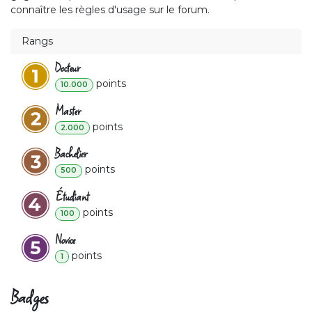
connaître les règles d'usage sur le forum.
Rangs
Docteur
point
s
10.000
Master
point
s
2.000
Bachelier
point
s
500
Étudiant
point
s
100
Novice
point
s
1
Badges