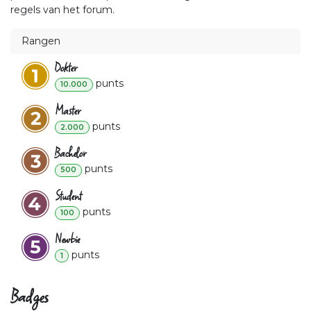
regels van het forum.
Rangen
Dokter
punt
s
10.000
Master
punt
s
2.000
Bachelor
punt
s
500
Student
punt
s
100
Newbie
punt
s
1
Badges