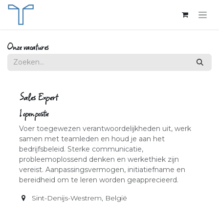
Overslaan naar inhoud
Onze vacatures
Sales Expert
1
open positie
Voer toegewezen verantwoordelijkheden uit, werk
samen met teamleden en houd je aan het
bedrijfsbeleid. Sterke communicatie,
probleemoplossend denken en werkethiek zijn
vereist. Aanpassingsvermogen, initiatiefname en
bereidheid om te leren worden geapprecieerd.
Sint-Denijs-Westrem
,
België