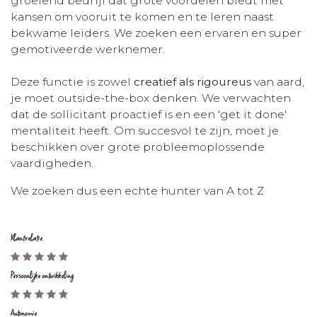
groeiend bedrijf dat grote voordelen biedt met
kansen om vooruit te komen en te leren naast
bekwame leiders. We zoeken een ervaren en super
gemotiveerde werknemer.
Deze functie is zowel
creatief als rigoureus
van aard,
je moet outside-the-box denken. We verwachten
dat de sollicitant proactief is en een 'get it done'
mentaliteit heeft. Om succesvol te zijn, moet je
beschikken over grote probleemoplossende
vaardigheden.
We zoeken dus een echte hunter van A tot Z
Klantrelatie
Persoonlijke ontwikkeling
Autonomie