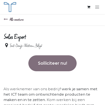
Overslaan naar inhoud
Alle vacatures
Sales Expert
Sint-Denijs-Westrem
,
België
Solliciteer nu!
Als werknemer van ons bedrijf
werk je samen met
het ICT team om ontwrichtende producten te
maken en in te zetten.
Kom werken bij een